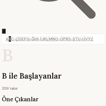
B
A
C-Ç
D
E
F
G-Ğ
H
I-İ
J
K
L
M
N
O-Ö
P
R
S-Ş
T
U-Ü
V
Y
Z
B
B ile Başlayanlar
359 tabir
Öne Çıkanlar