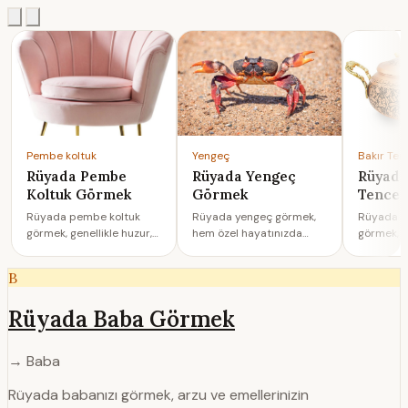
Pembe koltuk
Yengeç
Bakır Ten
Rüyada Pembe
Rüyada Yengeç
Rüyada
Koltuk Görmek
Görmek
Tence
Rüyada pembe koltuk
Rüyada yengeç görmek,
Rüyada b
görmek, genellikle huzur,
hem özel hayatınızda
görmek, h
güven ve duygusal
belirsizlikler
hayatında 
rahatlama arzusunu
yaşanacağına, hem de
hem de i
B
semboli…
finansal ge…
yans…
Rüyada Baba Görmek
→ Baba
Rüyada babanızı görmek, arzu ve emellerinizin