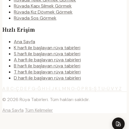
Rüyada Kapı Silmek Görmek
Rüyada Kız Dövmek Görmek
Rüyada Sos Görmek
Hızlı Erişim
Ana Sayfa
K harfi ile başlayan rüya tabirleri
S harfi ile başlayan rüya tabirleri
A harfi ile başlayan rüya tabirleri
B harfi ile başlayan rüya tabirleri
T harfi ile başlayan rüya tabirleri
D harfi ile başlayan rüya tabirleri
A
B
C-Ç
D
E
F
G-Ğ
H
I-İ
J
K
L
M
N
O-Ö
P
R
S-Ş
T
U-Ü
V
Y
Z
© 2026 Rüya Tabirleri. Tüm hakları saklıdır.
Ana Sayfa
Tüm Kelimeler