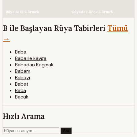
Rüyada El Görmek
Rüyada Böcek Görmek
B ile Başlayan Rüya Tabirleri
Tümü
→
Baba
Baba ile kavga
Babadan Kaçmak
Babam
Babayı
Babet
Baca
Bacak
Hızlı Arama
Ara