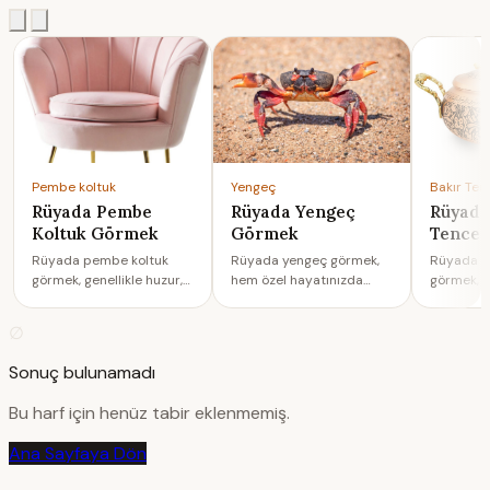
Pembe koltuk
Yengeç
Bakır Ten
Rüyada Pembe
Rüyada Yengeç
Rüyada
Koltuk Görmek
Görmek
Tence
Rüyada pembe koltuk
Rüyada yengeç görmek,
Rüyada b
görmek, genellikle huzur,
hem özel hayatınızda
görmek, h
güven ve duygusal
belirsizlikler
hayatında 
rahatlama arzusunu
yaşanacağına, hem de
hem de i
∅
semboli…
finansal ge…
yans…
Sonuç bulunamadı
Bu harf için henüz tabir eklenmemiş.
Ana Sayfaya Dön