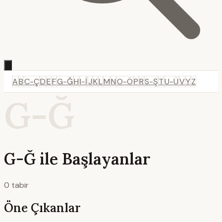
A
B
C-Ç
D
E
F
G-Ğ
H
I-İ
J
K
L
M
N
O-Ö
P
R
S-Ş
T
U-Ü
V
Y
Z
G-Ğ
G-Ğ ile Başlayanlar
0 tabir
Öne Çıkanlar