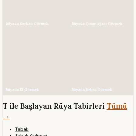
Rüyada Kurban Görmek
Rüyada Çınar Ağacı Görmek
Rüyada El Görmek
Rüyada Bebek Görmek
T ile Başlayan Rüya Tabirleri
Tümü
→
Tabak
Tabak Kırılması