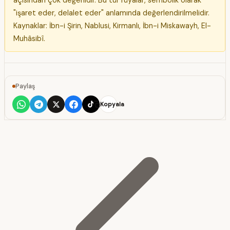
"işaret eder, delalet eder" anlamında değerlendirilmelidir.
Kaynaklar: İbn-i Şirin, Nablusi, Kirmanlı, İbn-i Miskawayh, El-
Muhâsibî.
Paylaş
Kopyala