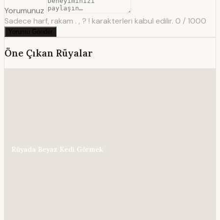
Yorumunuz
Sadece harf, rakam . , ? ! karakterleri kabul edilir.
0 / 1000
Yorumu Gönder
Öne Çıkan Rüyalar
Rüyada Beyaz Kedi Görmek