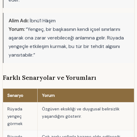
Alim Adı:
İbnü’l Hâşim
Yorum:
“Yengeç, bir başkasının kendi içsel sınırlarını
aşarak ona zarar verebileceği anlamına gelir. Rüyada
yengeçle etkileşim kurmak, bu tür bir tehdit algısını
yansıtabilir.”
Farklı Senaryolar ve Yorumları
Senaryo
Yorum
Rüyada
Özgüven eksikliği ve duygusal belirsizlik
yengeç
yaşandığını gösterir.
görmek
Rüyada
Çok zorlu yollarla kazanç elde edileceği