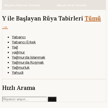
Rüyada Patlıcan Görmek
Rüyada Kral Görmek
Y ile Başlayan Rüya Tabirleri
Tümü
→
Yabancı
Yabancı Erkek
Yağ
yağmur
Yağmurda Islanmak
Yağmurda Koşmak
Yağmurluk
Yahudi
Hızlı Arama
Ara