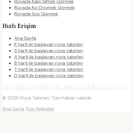
Rüyada Kapı Silmek Görmek
Rüyada Kız Dövmek Görmek
Rüyada Sos Görmek
Hızlı Erişim
Ana Sayfa
K harfi ile başlayan rüya tabirleri
S harfi ile başlayan rüya tabirleri
A harfi ile başlayan rüya tabirleri
B harfi ile başlayan rüya tabirleri
T harfi ile başlayan rüya tabirleri
D harfi ile başlayan rüya tabirleri
A
B
C-Ç
D
E
F
G-Ğ
H
I-İ
J
K
L
M
N
O-Ö
P
R
S-Ş
T
U-Ü
V
Y
Z
© 2026 Rüya Tabirleri. Tüm hakları saklıdır.
Ana Sayfa
Tüm Kelimeler