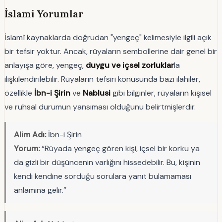
İslami Yorumlar
İslamî kaynaklarda doğrudan "yengeç" kelimesiyle ilgili açık
bir tefsir yoktur. Ancak, rüyaların sembollerine dair genel bir
anlayışa göre, yengeç,
duygu ve içsel zorluklar
la
ilişkilendirilebilir. Rüyaların tefsiri konusunda bazı ilahiler,
özellikle
İbn-i Şirin
ve
Nablusi
gibi bilginler, rüyaların kişisel
ve ruhsal durumun yansıması olduğunu belirtmişlerdir.
Alim Adı:
İbn-i Şirin
Yorum:
“Rüyada yengeç gören kişi, içsel bir korku ya
da gizli bir düşüncenin varlığını hissedebilir. Bu, kişinin
kendi kendine sorduğu sorulara yanıt bulamaması
anlamına gelir.”