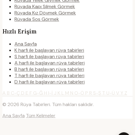
Rüyada Yelek Giymek Görmek
Rüyada Kapı Silmek Görmek
Rüyada Kız Dövmek Görmek
Rüyada Sos Görmek
Hızlı Erişim
Ana Sayfa
K harfi ile başlayan rüya tabirleri
S harfi ile başlayan rüya tabirleri
A harfi ile başlayan rüya tabirleri
B harfi ile başlayan rüya tabirleri
T harfi ile başlayan rüya tabirleri
D harfi ile başlayan rüya tabirleri
A
B
C-Ç
D
E
F
G-Ğ
H
I-İ
J
K
L
M
N
O-Ö
P
R
S-Ş
T
U-Ü
V
Y
Z
© 2026 Rüya Tabirleri. Tüm hakları saklıdır.
Ana Sayfa
Tüm Kelimeler