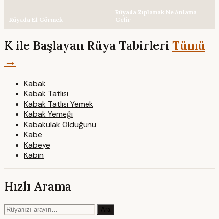
Rüyada Zıplamak Ne Anlama
Rüyada El Görmek
Gelir
K ile Başlayan Rüya Tabirleri
Tümü
→
Kabak
Kabak Tatlısı
Kabak Tatlısı Yemek
Kabak Yemeği
Kabakulak Olduğunu
Kabe
Kabeye
Kabin
Hızlı Arama
Ara