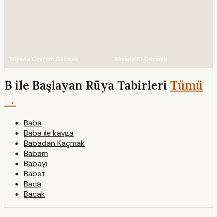
Rüyada Uçurum Görmek
Rüyada El Görmek
B ile Başlayan Rüya Tabirleri
Tümü
→
Baba
Baba ile kavga
Babadan Kaçmak
Babam
Babayı
Babet
Baca
Bacak