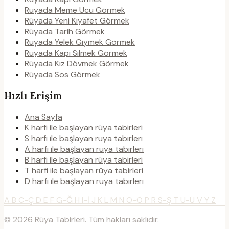
Rüyada Meme Ucu Görmek
Rüyada Yeni Kıyafet Görmek
Rüyada Tarih Görmek
Rüyada Yelek Giymek Görmek
Rüyada Kapı Silmek Görmek
Rüyada Kız Dövmek Görmek
Rüyada Sos Görmek
Hızlı Erişim
Ana Sayfa
K harfi ile başlayan rüya tabirleri
S harfi ile başlayan rüya tabirleri
A harfi ile başlayan rüya tabirleri
B harfi ile başlayan rüya tabirleri
T harfi ile başlayan rüya tabirleri
D harfi ile başlayan rüya tabirleri
A
B
C-Ç
D
E
F
G-Ğ
H
I-İ
J
K
L
M
N
O-Ö
P
R
S-Ş
T
U-Ü
V
Y
Z
© 2026 Rüya Tabirleri. Tüm hakları saklıdır.