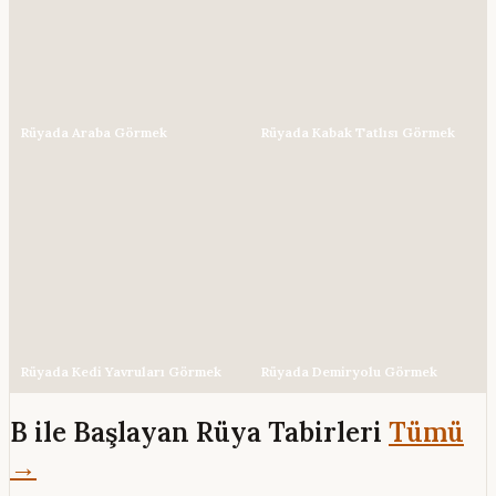
Rüyada Araba Görmek
Rüyada Kabak Tatlısı Görmek
Rüyada Kedi Yavruları Görmek
Rüyada Demiryolu Görmek
B ile Başlayan Rüya Tabirleri
Tümü
→