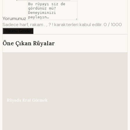
Yorumunuz
Sadece harf, rakam . , ? ! karakterleri kabul edilir.
0 / 1000
Yorumu Gönder
Öne Çıkan Rüyalar
Rüyada Kral Görmek