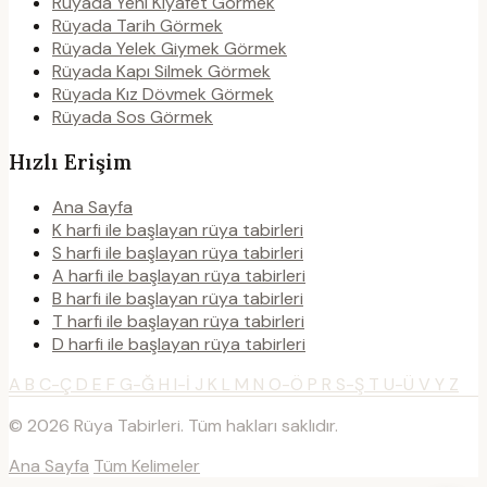
Rüyada Yeni Kıyafet Görmek
Rüyada Tarih Görmek
Rüyada Yelek Giymek Görmek
Rüyada Kapı Silmek Görmek
Rüyada Kız Dövmek Görmek
Rüyada Sos Görmek
Hızlı Erişim
Ana Sayfa
K harfi ile başlayan rüya tabirleri
S harfi ile başlayan rüya tabirleri
A harfi ile başlayan rüya tabirleri
B harfi ile başlayan rüya tabirleri
T harfi ile başlayan rüya tabirleri
D harfi ile başlayan rüya tabirleri
A
B
C-Ç
D
E
F
G-Ğ
H
I-İ
J
K
L
M
N
O-Ö
P
R
S-Ş
T
U-Ü
V
Y
Z
© 2026 Rüya Tabirleri. Tüm hakları saklıdır.
Ana Sayfa
Tüm Kelimeler