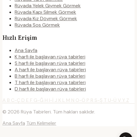
Rüyada Yelek Giymek Görmek
Rüyada Kapı Silmek Görmek
Rüyada Kız Dövmek Görmek
Rüyada Sos Görmek
Hızlı Erişim
Ana Sayfa
K harfi ile başlayan rüya tabirleri
S harfi ile başlayan rüya tabirleri
A harfi ile başlayan rüya tabirleri
B harfi ile başlayan rüya tabirleri
T harfi ile başlayan rüya tabirleri
D harfi ile başlayan rüya tabirleri
A
B
C-Ç
D
E
F
G-Ğ
H
I-İ
J
K
L
M
N
O-Ö
P
R
S-Ş
T
U-Ü
V
Y
Z
© 2026 Rüya Tabirleri. Tüm hakları saklıdır.
Ana Sayfa
Tüm Kelimeler