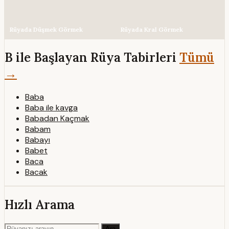
Rüyada Düşmek Görmek
Rüyada Kral Görmek
B ile Başlayan Rüya Tabirleri
Tümü
→
Baba
Baba ile kavga
Babadan Kaçmak
Babam
Babayı
Babet
Baca
Bacak
Hızlı Arama
Ara