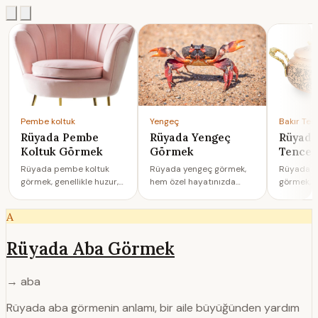
Pembe koltuk
Yengeç
Bakır Ten
Rüyada Pembe
Rüyada Yengeç
Rüyada
Koltuk Görmek
Görmek
Tence
Rüyada pembe koltuk
Rüyada yengeç görmek,
Rüyada b
görmek, genellikle huzur,
hem özel hayatınızda
görmek, h
güven ve duygusal
belirsizlikler
hayatında 
rahatlama arzusunu
yaşanacağına, hem de
hem de i
A
semboli…
finansal ge…
yans…
Rüyada Aba Görmek
→ aba
Rüyada aba görmenin anlamı, bir aile büyüğünden yardım