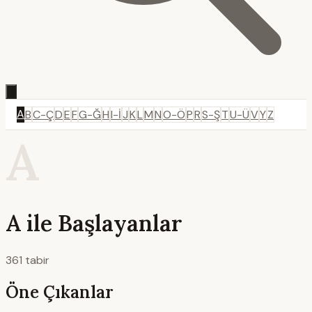
A
B
C-Ç
D
E
F
G-Ğ
H
I-İ
J
K
L
M
N
O-Ö
P
R
S-Ş
T
U-Ü
V
Y
Z
A
A ile Başlayanlar
361 tabir
Öne Çıkanlar