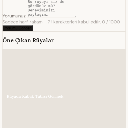
Yorumunuz
Sadece harf, rakam . , ? ! karakterleri kabul edilir.
0 / 1000
Yorumu Gönder
Öne Çıkan Rüyalar
Rüyada Kabak Tatlısı Görmek