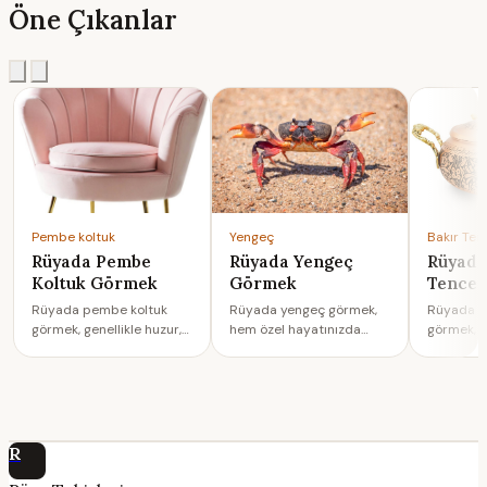
Öne Çıkanlar
Pembe koltuk
Yengeç
Bakır Ten
Rüyada Pembe
Rüyada Yengeç
Rüyada
Koltuk Görmek
Görmek
Tence
Rüyada pembe koltuk
Rüyada yengeç görmek,
Rüyada b
görmek, genellikle huzur,
hem özel hayatınızda
görmek, h
güven ve duygusal
belirsizlikler
hayatında 
rahatlama arzusunu
yaşanacağına, hem de
hem de i
semboli…
finansal ge…
yans…
R