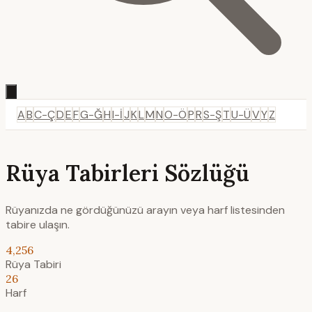
A
B
C-Ç
D
E
F
G-Ğ
H
I-İ
J
K
L
M
N
O-Ö
P
R
S-Ş
T
U-Ü
V
Y
Z
Rüya Tabirleri Sözlüğü
Rüyanızda ne gördüğünüzü arayın veya harf listesinden
tabire ulaşın.
4,256
Rüya Tabiri
26
Harf