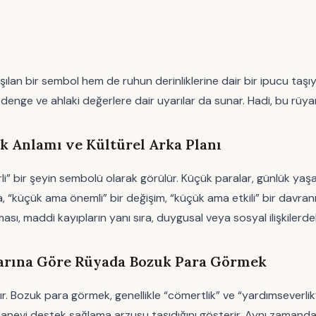
lan bir sembol hem de ruhun derinliklerine dair bir ipucu taşıy
el denge ve ahlaki değerlere dair uyarılar da sunar. Hadi, bu rüya
 Anlamı ve Kültürel Arka Planı
li” bir şeyin sembolü olarak görülür. Küçük paralar, günlük yaş
 “küçük ama önemli” bir değişim, “küçük ama etkili” bir davranış 
 maddi kayıpların yanı sıra, duygusal veya sosyal ilişkilerdeki 
larına Göre Rüyada Bozuk Para Görmek
ır. Bozuk para görmek, genellikle “cömertlik” ve “yardımseverlik”
anevi destek sağlama arzusu taşıdığını gösterir. Aynı zamanda