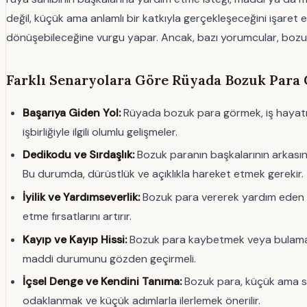
değil, küçük ama anlamlı bir katkıyla gerçekleşeceğini işaret 
dönüşebileceğine vurgu yapar. Ancak, bazı yorumcular, bozuk p
Farklı Senaryolara Göre Rüyada Bozuk Para 
Başarıya Giden Yol:
Rüyada bozuk para görmek, iş hayatında 
işbirliğiyle ilgili olumlu gelişmeler.
Dedikodu ve Sırdaşlık:
Bozuk paranın başkalarının arkasınd
Bu durumda, dürüstlük ve açıklıkla hareket etmek gerekir.
İyilik ve Yardımseverlik:
Bozuk para vererek yardım eden bi
etme fırsatlarını artırır.
Kayıp ve Kayıp Hissi:
Bozuk para kaybetmek veya bulamamak,
maddi durumunu gözden geçirmeli.
İçsel Denge ve Kendini Tanıma:
Bozuk para, küçük ama süre
odaklanmak ve küçük adımlarla ilerlemek önerilir.