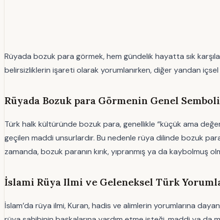
Rüyada bozuk para görmek, hem gündelik hayatta sık karşılaşı
belirsizliklerin işareti olarak yorumlanırken, diğer yandan içs
Rüyada Bozuk para Görmenin Genel Sembolik
Türk halk kültüründe bozuk para, genellikle “küçük ama değer
geçilen maddi unsurlardır. Bu nedenle rüya dilinde bozuk para,
zamanda, bozuk paranın kırık, yıpranmış ya da kaybolmuş olması,
İslami Rüya Ilmi ve Geleneksel Türk Yorum
İslam’da rüya ilmi, Kuran, hadis ve alimlerin yorumlarına dayan
rüya sahibinin başkalarına yardım etme isteği, maddi ya da m