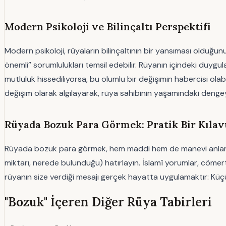
Modern Psikoloji ve Bilinçaltı Perspektifi
Modern psikoloji, rüyaların bilinçaltının bir yansıması olduğun
önemli” sorumlulukları temsil edebilir. Rüyanın içindeki duygul
mutluluk hissediliyorsa, bu olumlu bir değişimin habercisi olabi
değişim olarak algılayarak, rüya sahibinin yaşamındaki dengey
Rüyada Bozuk Para Görmek: Pratik Bir Kılav
Rüyada bozuk para görmek, hem maddi hem de manevi anlamda b
miktarı, nerede bulunduğu) hatırlayın. İslamî yorumlar, cömertl
rüyanın size verdiği mesajı gerçek hayatta uygulamaktır: Küçü
"Bozuk" İçeren Diğer Rüya Tabirleri