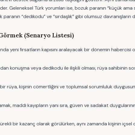
eder. Geleneksel Türk yorumları ise, bozuk paranın “küçük ama sü
aranın “dedikodu” ve “sırdaşlık” gibi olumsuz davranışların da
Görmek (Senaryo Listesi)
yeni fırsatların kapısını aralayacak bir dönemin habercisi olabil
an konuşma veya dedikodu ile ilişkili olması, rüya sahibinin so
r rüya, kişinin cömertliğini ve toplumsal sorumluluk duygusun
 maddi kayıpların yanı sıra, güven ve sadakat duygularının da 
kli bir kazanç olarak görülürken, aynı zamanda kişinin içsel den