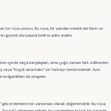
an bir rüya unsuru. Bu rüya, bir yandan maddi dertlerin ve
nın gizemli dünyasına birlikte adım atalım.
amın içinde sıkça karşılaşılan, ama çoğu zaman fark edilmeden
veya “küçük ama kalıcı” bir hatırayı temsil edebilir. Aynı
kırılganlıkları da simgeler.
 gibi erdemlerin bir yansıması olarak değerlendirilir. Bu rüya,
, “bozuk” olmasının sebebi, bu yardımların büyük bir parayla