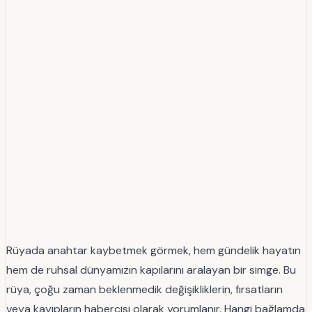
Rüyada anahtar kaybetmek görmek, hem gündelik hayatın
hem de ruhsal dünyamızın kapılarını aralayan bir simge. Bu
rüya, çoğu zaman beklenmedik değişikliklerin, fırsatların
veya kayıpların habercisi olarak yorumlanır. Hangi bağlamda