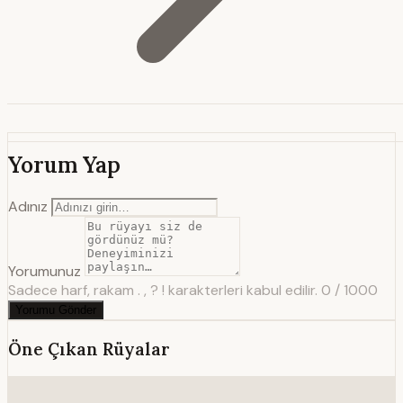
Yorum Yap
Adınız
Yorumunuz
Sadece harf, rakam . , ? ! karakterleri kabul edilir.
0 / 1000
Yorumu Gönder
Öne Çıkan Rüyalar