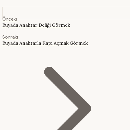
Önceki
Rüyada Anahtar Deliği Görmek
Sonraki
Rüyada Anahtarla Kapı Açmak Görmek