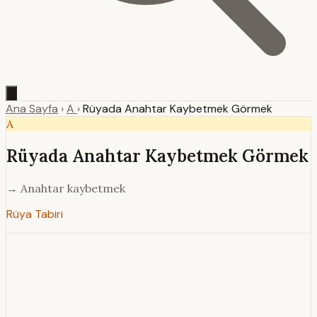
Ana Sayfa
›
A
›
Rüyada Anahtar Kaybetmek Görmek
A
Rüyada Anahtar Kaybetmek Görmek
→ Anahtar kaybetmek
Rüya Tabiri