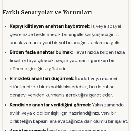
Farklı Senaryolar ve Yorumları
Kapıyı kilitleyen anahtarı kaybetmek:
İş veya sosyal
çevrenizde beklenmedik bir engelle karşılaşacağınız,
ancak zamanla yeni bir yol bulacağınız anlamına gelir.
Birden fazla anahtar bulmak:
Hayatınızda birden fazla
fırsat ortaya çıkacak, seçim yapmanız gereken bir
döneme girdiğinizi gösterir.
Elinizdeki anahtarı düşürmek:
İbadet veya manevi
ritüellerinizde bir aksaklık hissedebilir, bu da ruhsal
dengeyi yeniden kurmanız gerektiğini işaret eder.
Kendisine anahtar verildiğini görmek:
Yakın zamanda
evlilik veya ciddi bir ilişki için hazırlandığınızı, yeni bir
birlikteliğin kapısını aralayacağınıza dair olumlu bir işaret.
Anahtar aramak:
İçsel arayışınızın sonucunda,