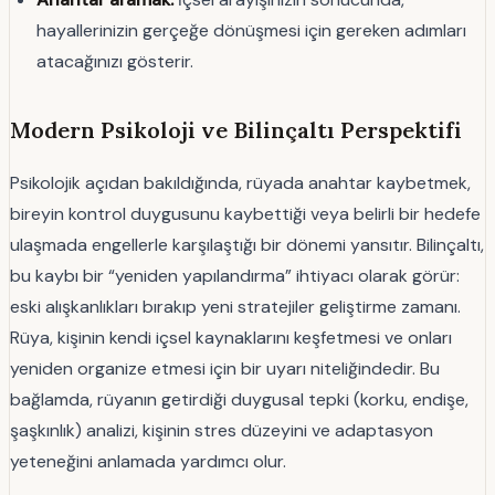
hayallerinizin gerçeğe dönüşmesi için gereken adımları
atacağınızı gösterir.
Modern Psikoloji ve Bilinçaltı Perspektifi
Psikolojik açıdan bakıldığında, rüyada anahtar kaybetmek,
bireyin kontrol duygusunu kaybettiği veya belirli bir hedefe
ulaşmada engellerle karşılaştığı bir dönemi yansıtır. Bilinçaltı,
bu kaybı bir “yeniden yapılandırma” ihtiyacı olarak görür:
eski alışkanlıkları bırakıp yeni stratejiler geliştirme zamanı.
Rüya, kişinin kendi içsel kaynaklarını keşfetmesi ve onları
yeniden organize etmesi için bir uyarı niteliğindedir. Bu
bağlamda, rüyanın getirdiği duygusal tepki (korku, endişe,
şaşkınlık) analizi, kişinin stres düzeyini ve adaptasyon
yeteneğini anlamada yardımcı olur.