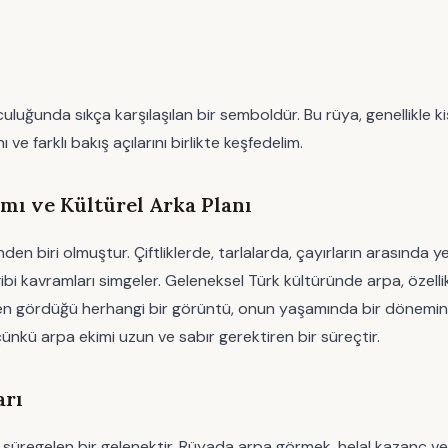
nda sıkça karşılaşılan bir semboldür. Bu rüya, genellikle kişi
ve farklı bakış açılarını birlikte keşfedelim.
ı ve Kültürel Arka Planı
en biri olmuştur. Çiftliklerde, tarlalarda, çayırların arasında
ibi kavramları simgeler. Geleneksel Türk kültüründe arpa, özell
tkiden gördüğü herhangi bir görüntü, onun yaşamında bir dönemin
ünkü arpa ekimi uzun ve sabır gerektiren bir süreçtir.
arı
üregelen bir gelenektir. Rüyada arpa görmek, helal kazanç ve 