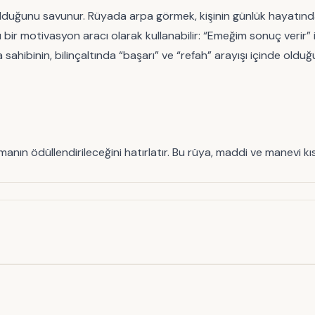
ı olduğunu savunur. Rüyada arpa görmek, kişinin günlük hayatında
ı bir motivasyon aracı olarak kullanabilir: “Emeğim sonuç verir” in
 sahibinin, bilinçaltında “başarı” ve “refah” arayışı içinde oldu
nın ödüllendirileceğini hatırlatır. Bu rüya, maddi ve manevi kı