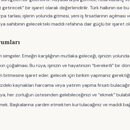
etirecek” bir işaret olarak değerlendirilir. Türk halkının ise bu
arlası, işlerin yolunda gitmesi, yeni iş fırsatlarının açılması v
üya sahibinin gelecekteki maddi refahına dair güçlü bir işaret ola
rumları
 simgeler. Emeğin karşılığının mutlaka geleceği, işinizin yolunda
zkın çoğalması. Bu rüya, işinizin ve hayatınızın “bereketli” bir dö
 bitmesine işaret eder; gelecek için birikim yapmanız gerektiğini
inizdeki kaynakları harcama veya yatırım yapma fırsatı bulacağı
üya, her zorluğun üstesinden gelebileceğinizi ve “ekmek” bulabil
eçmek. Başkalarına yardım etmekten kurtulacağınız ve maddi bağ