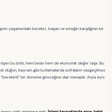
nin yaşamındaki bereket, başarı ve emeğin karşılığının bir
 yetişen bu bitki, hem besin hem de ekonomik değer taşır. Bu
ikle düğün, bayram gibi kutlamalarda sofraların vazgeçilmez
 “bereketli” bir döneme gireceğine dair mesajdır. Arpa aynı
meşru gelir anlamına gelir.
İslami kaynaklarda arpa, helal