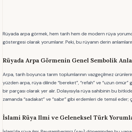
Rüyada arpa görmek, hem tarih hem de modern rüya yorumculuğu
göstergesi olarak yorumlanır. Peki, bu rüyanın derin anlamlarını 
Rüyada Arpa Görmenin Genel Sembolik Anlam
Arpa, tarih boyunca tarım toplumlarının vazgeçilmez ürünlerind
yüzden arpa, rüya dilinde “bereket”, “refah” ve “uzun ömür” g
bir parçası olarak yer alır. Dolayısıyla rüya sahibinin bu bi
zamanda “sadakat” ve “sabır” gibi erdemleri de temsil eder; ç
İslami Rüya Ilmi ve Geleneksel Türk Yoruml
İslam’da rüya ilmi, Peygamberimiz (sav) döneminden bu yana s