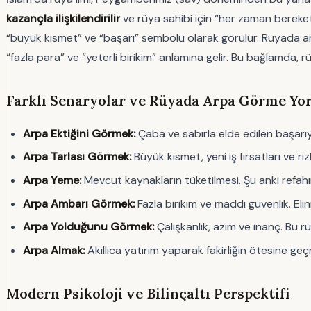
kazançla ilişkilendirilir
ve rüya sahibi için “her zaman bereket g
“büyük kısmet” ve “başarı” sembolü olarak görülür. Rüyada arpa t
“fazla para” ve “yeterli birikim” anlamına gelir. Bu bağlamda, r
Farklı Senaryolar ve Rüyada Arpa Görme Yo
Arpa Ektiğini Görmek:
Çaba ve sabırla elde edilen başarıyı
Arpa Tarlası Görmek:
Büyük kısmet, yeni iş fırsatları ve rı
Arpa Yeme:
Mevcut kaynakların tüketilmesi. Şu anki refahın
Arpa Ambarı Görmek:
Fazla birikim ve maddi güvenlik. El
Arpa Yolduğunu Görmek:
Çalışkanlık, azim ve inanç. Bu r
Arpa Almak:
Akıllıca yatırım yaparak fakirliğin ötesine g
Modern Psikoloji ve Bilinçaltı Perspektifi