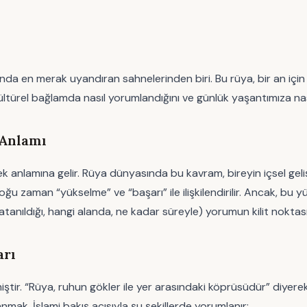
en merak uyandıran sahnelerinden biri. Bu rüya, bir an için haya
 kültürel bağlamda nasıl yorumlandığını ve günlük yaşantımıza nas
 Anlamı
k anlamına gelir. Rüya dünyasında bu kavram, bireyin içsel geliş
 zaman “yükselme” ve “başarı” ile ilişkilendirilir. Ancak, bu y
atanıldığı, hangi alanda, ne kadar süreyle) yorumun kilit noktası
arı
iştir. “Rüya, ruhun gökler ile yer arasındaki köprüsüdür” diyerek
nmak, İslami bakış açısıyla şu şekillerde yorumlanır: