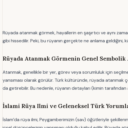
Rüyada atanmak görmek, hayallerin en şaşırtıcı ve aynı zamanda 
gibi hissedilir. Peki, bu rüyanın gerçekte ne anlama geldiğini,
Rüyada Atanmak Görmenin Genel Sembolik
Atanmak, genellikle bir yer, görev veya sorumluluk için seçilme
yansıması olarak görülür. Türk kültüründe, rüyada atanmak çoğu
da getirebilir. Bu nedenle, rüyanın detayları (kimin tarafından 
İslami Rüya Ilmi ve Geleneksel Türk Yoruml
İslam’da rüya ilmi, Peygamberimizin (sav) öğütleriyle şekillenm
içsel düşüncelerinin yansıması olduğu kabul edilir. Rüyada ata