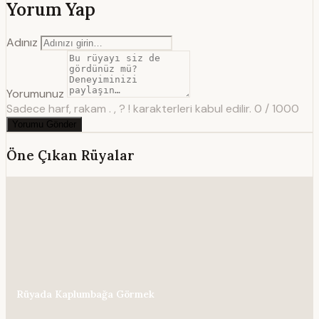
Yorum Yap
Adınız
Yorumunuz
Sadece harf, rakam . , ? ! karakterleri kabul edilir.
0 / 1000
Yorumu Gönder
Öne Çıkan Rüyalar
Rüyada Kaplumbağa Görmek