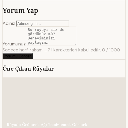
Yorum Yap
Adınız
Yorumunuz
Sadece harf, rakam . , ? ! karakterleri kabul edilir.
0 / 1000
Yorumu Gönder
Öne Çıkan Rüyalar
Rüyada Örümcek Ağı Temizlemek Görmek