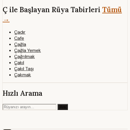
Ç ile Başlayan Rüya Tabirleri
Tümü
→
Çadır
Cafe
Çağla
Çağla Yemek
Çağrılmak
Çakıl
Çakıl Taşı
Çakmak
Hızlı Arama
Ara