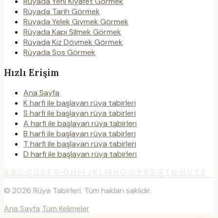
Rüyada Yeni Kıyafet Görmek
Rüyada Tarih Görmek
Rüyada Yelek Giymek Görmek
Rüyada Kapı Silmek Görmek
Rüyada Kız Dövmek Görmek
Rüyada Sos Görmek
Hızlı Erişim
Ana Sayfa
K harfi ile başlayan rüya tabirleri
S harfi ile başlayan rüya tabirleri
A harfi ile başlayan rüya tabirleri
B harfi ile başlayan rüya tabirleri
T harfi ile başlayan rüya tabirleri
D harfi ile başlayan rüya tabirleri
A
B
C-Ç
D
E
F
G-Ğ
H
I-İ
J
K
L
M
N
O-Ö
P
R
S-Ş
T
U-Ü
V
Y
Z
© 2026 Rüya Tabirleri. Tüm hakları saklıdır.
Ana Sayfa
Tüm Kelimeler