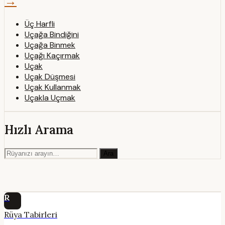
→
Üç Harfli
Uçağa Bindiğini
Uçağa Binmek
Uçağı Kaçırmak
Uçak
Uçak Düşmesi
Uçak Kullanmak
Uçakla Uçmak
Hızlı Arama
Ara
R
Rüya Tabirleri