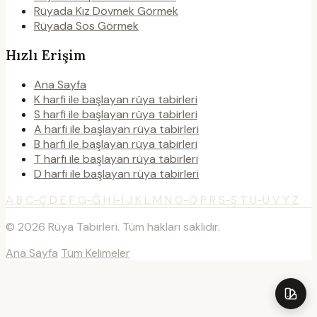
Rüyada Kız Dövmek Görmek
Rüyada Sos Görmek
Hızlı Erişim
Ana Sayfa
K harfi ile başlayan rüya tabirleri
S harfi ile başlayan rüya tabirleri
A harfi ile başlayan rüya tabirleri
B harfi ile başlayan rüya tabirleri
T harfi ile başlayan rüya tabirleri
D harfi ile başlayan rüya tabirleri
A
B
C-Ç
D
E
F
G-Ğ
H
I-İ
J
K
L
M
N
O-Ö
P
R
S-Ş
T
U-Ü
V
Y
Z
© 2026 Rüya Tabirleri. Tüm hakları saklıdır.
Ana Sayfa
Tüm Kelimeler