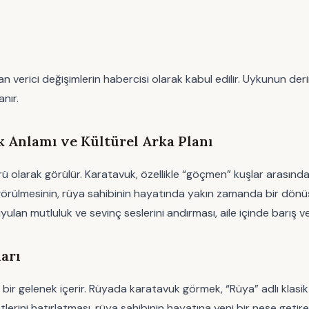
ici değişimlerin habercisi olarak kabul edilir. Uykunun derinli
nır.
Anlamı ve Kültürel Arka Planı
olarak görülür. Karatavuk, özellikle “göçmen” kuşlar arasında yer
örülmesinin, rüya sahibinin hayatında yakın zamanda bir dönüşüm
ulan mutluluk ve sevinç seslerini andırması, aile içinde barış v
arı
bir gelenek içerir. Rüyada karatavuk görmek, “Rüya” adlı klasik 
etlerini hatırlatması, rüya sahibinin hayatına yeni bir neşe getir