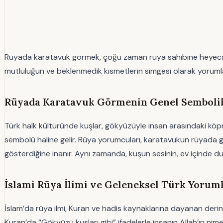
Rüyada karatavuk görmek, çoğu zaman rüya sahibine heyecan ver
mutluluğun ve beklenmedik kısmetlerin simgesi olarak yorumla
Rüyada Karatavuk Görmenin Genel Sembolik 
Türk halk kültüründe kuşlar, gökyüzüyle insan arasındaki köprü 
sembolü haline gelir. Rüya yorumcuları, karatavukun rüyada g
gösterdiğine inanır. Aynı zamanda, kuşun sesinin, ev içinde duy
İslami Rüya İlimi ve Geleneksel Türk Yoruml
İslam’da rüya ilmi, Kuran ve hadis kaynaklarına dayanan derin 
Kuran’da “Gökyüzü kuşları gibi” ifadelerle insanın Allah’ın nim