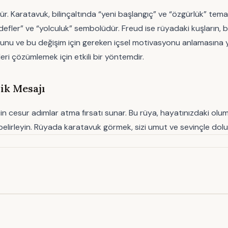
rür. Karatavuk, bilinçaltında “yeni başlangıç” ve “özgürlük” temala
edefler” ve “yolculuk” sembolüdür. Freud ise rüyadaki kuşların,
usunu ve bu değişim için gereken içsel motivasyonu anlamasına 
eri çözümlemek için etkili bir yöntemdir.
ik Mesajı
cesur adımlar atma fırsatı sunar. Bu rüya, hayatınızdaki olumlu 
izi belirleyin. Rüyada karatavuk görmek, sizi umut ve sevinçle do