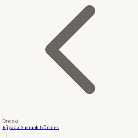
Önceki
Rüyada Susmak Görmek