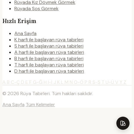
Rüyada Kız Dövmek Görmek
Rüyada Sos Görmek
Hızlı Erişim
Ana Sayfa
K harfi ile başlayan rüya tabirleri
S harfi ile başlayan rüya tabirleri
A harfi ile başlayan rüya tabirleri
B harfi ile başlayan rüya tabirleri
T harfi ile başlayan rüya tabirleri
D harfi ile başlayan rüya tabirleri
A
B
C-Ç
D
E
F
G-Ğ
H
I-İ
J
K
L
M
N
O-Ö
P
R
S-Ş
T
U-Ü
V
Y
Z
© 2026 Rüya Tabirleri. Tüm hakları saklıdır.
Ana Sayfa
Tüm Kelimeler