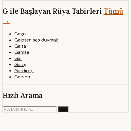
G ile Başlayan Rüya Tabirleri
Tümü
→
Gaga
Gaipten ses duymak
Gaita
Gamze
Gar
Garaj
Gardırop
Garson
Hızlı Arama
Ara