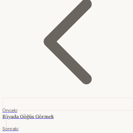
Önceki
Rüyada Göğüs Görmek
Sonraki