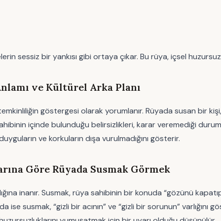
essiz bir yankısı gibi ortaya çıkar. Bu rüya, içsel huzursuzlukl
lamı ve Kültürel Arka Planı
emkinliliğin göstergesi olarak yorumlanır. Rüyada susan bir ki
ahibinin içinde bulunduğu belirsizlikleri, karar veremediği duru
, duyguların ve korkuların dışa vurulmadığını gösterir.
mlarına Göre Rüyada Susmak Görmek
aşıdığına inanır. Susmak, rüya sahibinin bir konuda “gözünü kapat
 ise susmak, “gizli bir acının” ve “gizli bir sorunun” varlığını g
l huzursuzluklarını yumuşatmak için bir uyarı olduğu düşünülür.