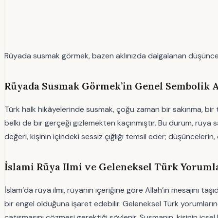
Rüyada susmak görmek, bazen aklınızda dalgalanan düşüncelerin s
Rüyada Susmak Görmek’in Genel Sembolik An
Türk halk hikâyelerinde susmak, çoğu zaman bir sakınma, bir t
belki de bir gerçeği gizlemekten kaçınmıştır. Bu durum, rüya s
değeri, kişinin içindeki sessiz çığlığı temsil eder; düşüncelerin
İslami Rüya Ilmi ve Geleneksel Türk Yoru
İslam’da rüya ilmi, rüyanın içeriğine göre Allah’ın mesajını t
bir engel olduğuna işaret edebilir. Geleneksel Türk yorumlarında
çatışmasını çözmesi gerektiği söylenir. Susmanın, kişinin içse