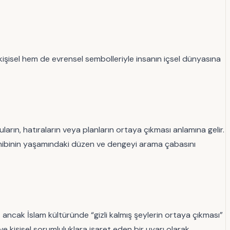
 kişisel hem de evrensel sembolleriyle insanın içsel dünyasına
rın, hatıraların veya planların ortaya çıkması anlamına gelir.
a sahibinin yaşamındaki düzen ve dengeyi arama çabasını
 ancak İslam kültüründe “gizli kalmış şeylerin ortaya çıkması”
ve kişisel sorumluluklara işaret eden bir uyarı olarak