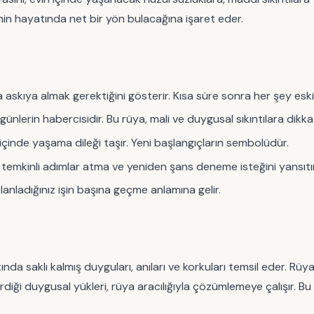
nin hayatında net bir yön bulacağına işaret eder.
a askıya almak gerektiğini gösterir. Kısa süre sonra her şey esk
günlerin habercisidir. Bu rüya, mali ve duygusal sıkıntılara dikka
 içinde yaşama dileği taşır. Yeni başlangıçların sembolüdür.
temkinli adımlar atma ve yeniden şans deneme isteğini yansıtır
planladığınız işin başına geçme anlamına gelir.
tında saklı kalmış duyguları, anıları ve korkuları temsil eder. Rü
ktirdiği duygusal yükleri, rüya aracılığıyla çözümlemeye çalışır.