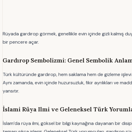
Rüyada gardırop görmek, genellikle evin içinde gizli kalmış du
bir pencere açar.
Gardırop Sembolizmi: Genel Sembolik Anlam
Türk kültüründe gardırop, hem saklama hem de gizleme işlevi gö
Aynı zamanda, evin içinde huzursuzluk, fikir ayrılıkları ve ma
yansıtır.
İslami Rüya Ilmi ve Geleneksel Türk Yoruml
İslam’da rüya ilmi, göksel bir bilgi kaynağına dayanan bir dis
teması sıkça işlenir. Geleneksel Türk yorumcuları, gardırop rüy