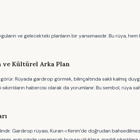
yguların ve gelecekteki planların bir yansımasıdır. Bu rüya, hem
 ve Kültürel Arka Plan
rür. Rüyada gardırop görmek, bilinçaltında saklı kalmış duygula
ddi sıkıntıların habercisi olarak da yorumlanır. Bu sembol, rüy
arı
iplindir. Gardırop rüyası, Kuran-ı Kerim’de doğrudan bahsedilmez
asını, evin içinde yaşanacak huzursuzluklara, maddi sıkıntılara 