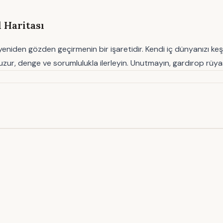
 Haritası
iden gözden geçirmenin bir işaretidir. Kendi iç dünyanızı keşfed
ur, denge ve sorumlulukla ilerleyin. Unutmayın, gardırop rüyası s