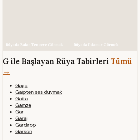
Rüyada Bakır Tencere Görmek
Rüyada Ihlamur Görmek
G ile Başlayan Rüya Tabirleri
Tümü
→
Gaga
Gaipten ses duymak
Gaita
Gamze
Gar
Garaj
Gardırop
Garson