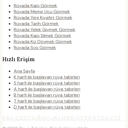
Rüyada Kapı Görmek
Rüyada Meme Ucu Görmek
Rüyada Yeni Kıyafet Görmek
Rüyada Tarih Görmek
Rüyada Yelek Giymek Görmek
Rüyada Kapı Silmek Görmek
Rüyada Kız Dövmek Görmek
Rüyada Sos Görmek
Hızlı Erişim
Ana Sayfa
K harfi ile başlayan rüya tabirleri
S harfi ile başlayan rüya tabirleri
A harfi ile başlayan rüya tabirleri
B harfi ile başlayan rüya tabirleri
T harfi ile başlayan rüya tabirleri
D harfi ile başlayan rüya tabirleri
A
B
C-Ç
D
E
F
G-Ğ
H
I-İ
J
K
L
M
N
O-Ö
P
R
S-Ş
T
U-Ü
V
Y
Z