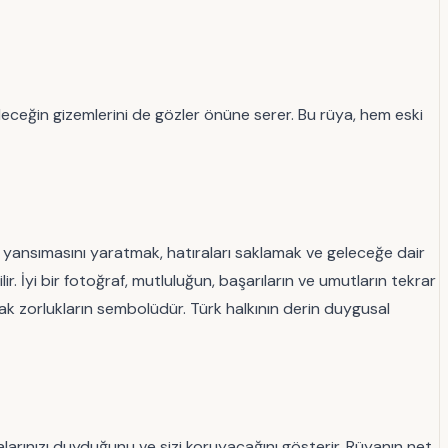
eleceğin gizemlerini de gözler önüne serer. Bu rüya, hem eski
ir yansımasını yaratmak, hatıraları saklamak ve geleceğe dair
. İyi bir fotoğraf, mutluluğun, başarıların ve umutların tekrar
ak zorlukların sembolüdür. Türk halkının derin duygusal
dualarınızı duyduğunu ve sizi koruyacağını gösterir. Rüyanın net