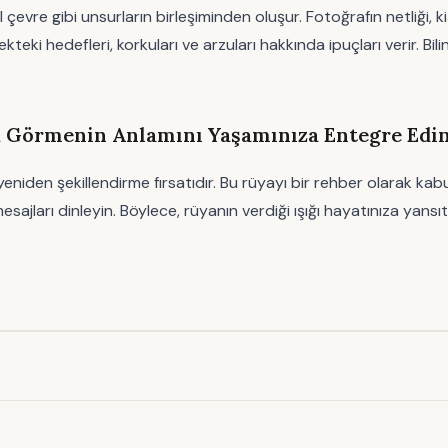
al çevre gibi unsurların birleşiminden oluşur. Fotoğrafın netliği, 
kteki hedefleri, korkuları ve arzuları hakkında ipuçları verir. Bilin
k Görmenin Anlamını Yaşamınıza Entegre Edi
iden şekillendirme fırsatıdır. Bu rüyayı bir rehber olarak kabul
ajları dinleyin. Böylece, rüyanın verdiği ışığı hayatınıza yansıta