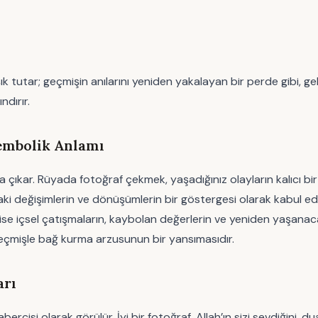
k tutar; geçmişin anılarını yeniden yakalayan bir perde gibi, g
dırır.
embolik Anlamı
za çıkar. Rüyada fotoğraf çekmek, yaşadığınız olayların kalıcı b
 değişimlerin ve dönüşümlerin bir göstergesi olarak kabul edilir
ise içsel çatışmaların, kaybolan değerlerin ve yeniden yaşanac
geçmişle bağ kurma arzusunun bir yansımasıdır.
arı
bercisi olarak görülür. İyi bir fotoğraf, Allah’ın sizi sevdiğini, 