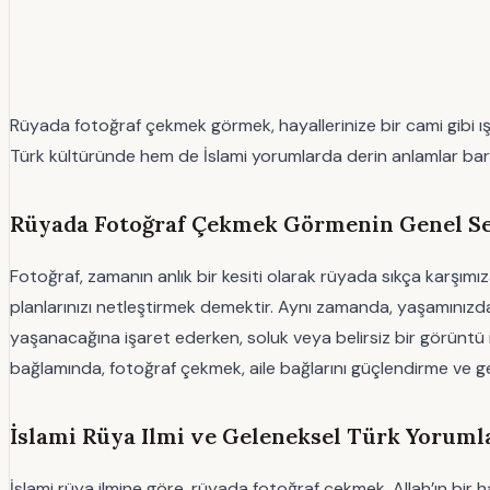
Rüyada fotoğraf çekmek görmek, hayallerinize bir cami gibi ışı
Türk kültüründe hem de İslami yorumlarda derin anlamlar barın
Rüyada Fotoğraf Çekmek Görmenin Genel S
Fotoğraf, zamanın anlık bir kesiti olarak rüyada sıkça karşımı
planlarınızı netleştirmek demektir. Aynı zamanda, yaşamınızdaki
yaşanacağına işaret ederken, soluk veya belirsiz bir görüntü 
bağlamında, fotoğraf çekmek, aile bağlarını güçlendirme ve 
İslami Rüya Ilmi ve Geleneksel Türk Yoruml
İslami rüya ilmine göre, rüyada fotoğraf çekmek, Allah’ın bir ha