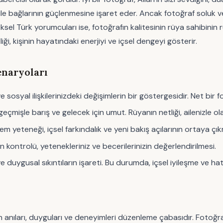
ile bağlarının güçlenmesine işaret eder. Ancak fotoğraf soluk v
neksel Türk yorumcuları ise, fotoğrafın kalitesinin rüya sahibinin
iği, kişinin hayatındaki enerjiyi ve içsel dengeyi gösterir.
naryoları
 ve sosyal ilişkilerinizdeki değişimlerin bir göstergesidir. Net bir f
eçmişle barış ve gelecek için umut. Rüyanın netliği, ailenizle olan
lem yeteneği, içsel farkındalık ve yeni bakış açılarının ortaya çık
n kontrolü, yetenekleriniz ve becerilerinizin değerlendirilmesi.
 duygusal sıkıntıların işareti. Bu durumda, içsel iyileşme ve hat
 anıları, duyguları ve deneyimleri düzenleme çabasıdır. Fotoğraf,