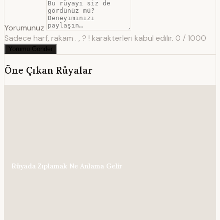
Yorumunuz
Sadece harf, rakam . , ? ! karakterleri kabul edilir.
0 / 1000
Yorumu Gönder
Öne Çıkan Rüyalar
Rüyada Zıplamak Ne Anlama Gelir