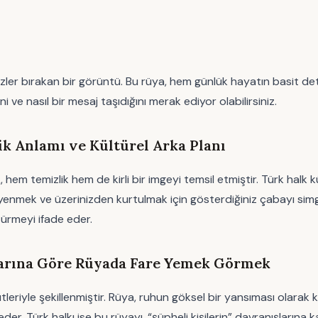
izler bırakan bir görüntü. Bu rüya, hem günlük hayatın basit d
 ve nasıl bir mesaj taşıdığını merak ediyor olabilirsiniz.
 Anlamı ve Kültürel Arka Planı
hem temizlik hem de kirli bir imgeyi temsil etmiştir. Türk halk k
yenmek ve üzerinizden kurtulmak için gösterdiğiniz çabayı simge
türmeyi ifade eder.
larına Göre Rüyada Fare Yemek Görmek
yle şekillenmiştir. Rüya, ruhun göksel bir yansıması olarak kabul
er. Türk halkı ise bu rüyayı, “şüpheli kişilerin” davranışlarına 