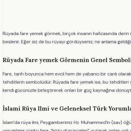
Rüyada fare yemek görmek, birçok insanın hafızasında derin 
beslenir. Eğer siz de bu rüyayı gördüyseniz, ne anlama geldiğini
Rüyada Fare yemek Görmenin Genel Sembolik
Fare, tarih boyunca hem evcil hem de yabancı bir canlı olarak, 
tehditlerin sembolüdür. Rüyada fare yemek ise, bu tehditleri 
kendi gücünüzle birleştirerek onları bir güç kaynağına dönüş
İslami Rüya Ilmi ve Geleneksel Türk Yorum
İslam’da rüya ilmi, Peygamberimiz Hz. Muhammed’in (sav) öğütleri
yorumlanır çünkü fare, “kötü düşünceleri” yutarak onları yok ed