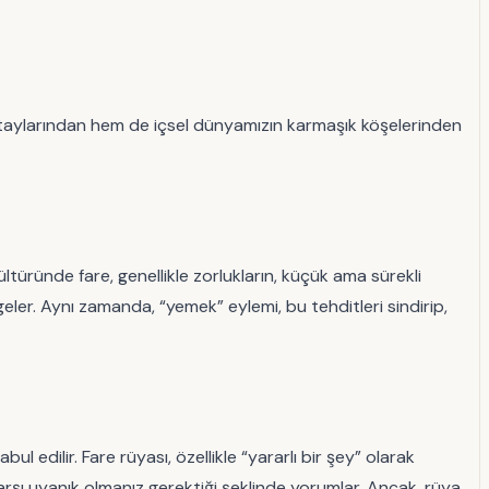
etaylarından hem de içsel dünyamızın karmaşık köşelerinden
ültüründe fare, genellikle zorlukların, küçük ama sürekli
ler. Aynı zamanda, “yemek” eylemi, bu tehditleri sindirip,
 edilir. Fare rüyası, özellikle “yararlı bir şey” olarak
karşı uyanık olmanız gerektiği şeklinde yorumlar. Ancak, rüya