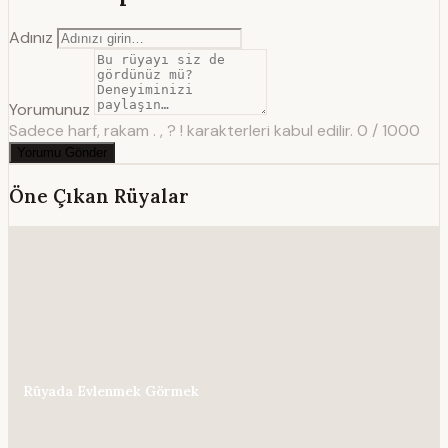
Adınız
Yorumunuz
Sadece harf, rakam . , ? ! karakterleri kabul edilir.
0 / 1000
Yorumu Gönder
Öne Çıkan Rüyalar
Rüyada Evlenmek Görmek