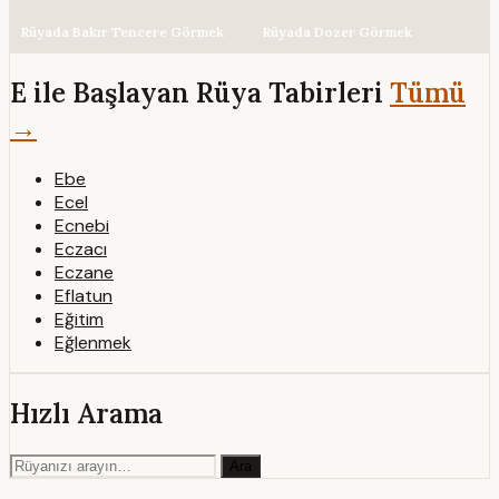
Rüyada Bakır Tencere Görmek
Rüyada Dozer Görmek
E ile Başlayan Rüya Tabirleri
Tümü
→
Ebe
Ecel
Ecnebi
Eczacı
Eczane
Eflatun
Eğitim
Eğlenmek
Hızlı Arama
Ara