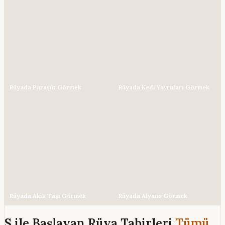
Rüyada Paraşüt Görmek
Rüyada Kedi Yavruları Görmek
Rüyada Akik Taşı Görmek
Rüyada Alyans Görmek
S ile Başlayan Rüya Tabirleri
Tümü