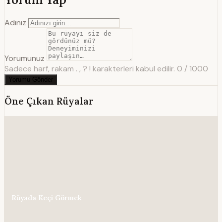
Adınız
Yorumunuz
Sadece harf, rakam . , ? ! karakterleri kabul edilir.
0 / 1000
Yorumu Gönder
Öne Çıkan Rüyalar
Rüyada Keçi Görmek