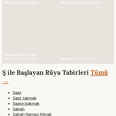
Rüyada Kedi Görmek
Rüyada Ahşap Ev Görmek
Rüyada Örümcek Ağı
Temizlemek Görmek
Rüyada Deniz Görmek
Ş ile Başlayan Rüya Tabirleri
Tümü
→
Saat
Saat takmak
Saate bakmak
Sabah
Sabah Namazı Kılmak