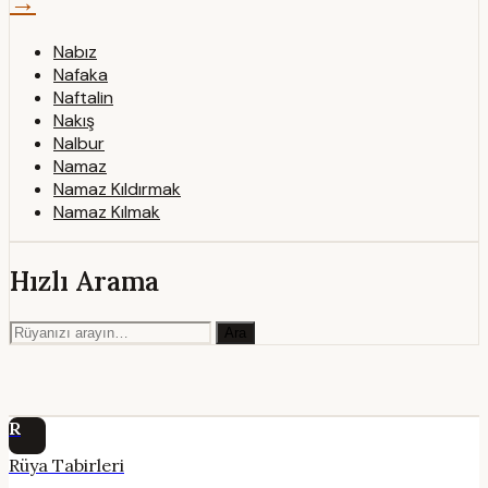
→
Nabız
Nafaka
Naftalin
Nakış
Nalbur
Namaz
Namaz Kıldırmak
Namaz Kılmak
Hızlı Arama
Ara
R
Rüya Tabirleri