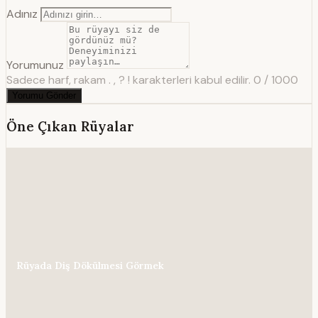
Adınız
Yorumunuz
Sadece harf, rakam . , ? ! karakterleri kabul edilir.
0 / 1000
Yorumu Gönder
Öne Çıkan Rüyalar
Rüyada Diş Dökülmesi Görmek