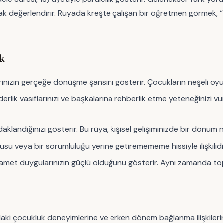
arak değerlendirir. Rüyada kreşte çalışan bir öğretmen görmek, “
k
nizin gerçeğe dönüşme şansını gösterir. Çocukların neşeli oyunla
iderlik vasıflarınızı ve başkalarına rehberlik etme yeteneğinizi 
aklandığınızı gösterir. Bu rüya, kişisel gelişiminizde bir dönü
 veya bir sorumluluğu yerine getiremememe hissiyle ilişkilidi
met duygularınızın güçlü olduğunu gösterir. Aynı zamanda toplum
ltındaki çocukluk deneyimlerine ve erken dönem bağlanma ilişkiler