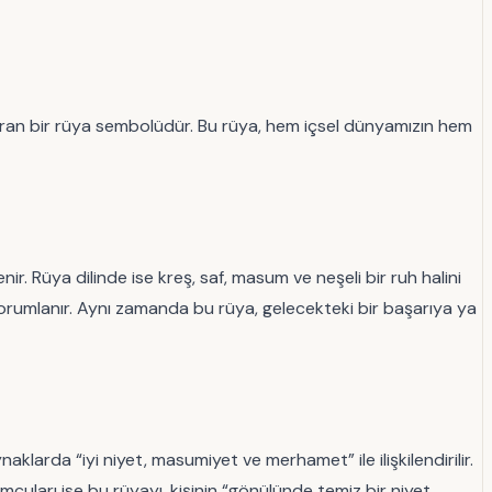
dıran bir rüya sembolüdür. Bu rüya, hem içsel dünyamızın hem
r. Rüya dilinde ise kreş, saf, masum ve neşeli bir ruh halini
yorumlanır. Aynı zamanda bu rüya, gelecekteki bir başarıya ya
larda “iyi niyet, masumiyet ve merhamet” ile ilişkilendirilir.
umcuları ise bu rüyayı, kişinin “gönülünde temiz bir niyet