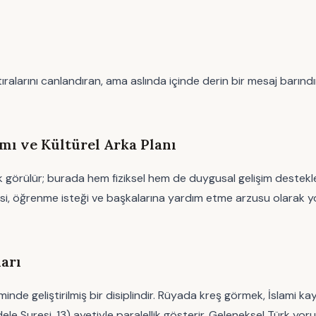
ralarını canlandıran, ama aslında içinde derin bir mesaj barın
ı ve Kültürel Arka Planı
k görülür; burada hem fiziksel hem de duygusal gelişim destekleni
jisi, öğrenme isteği ve başkalarına yardım etme arzusu olarak 
arı
 geliştirilmiş bir disiplindir. Rüyada kreş görmek, İslami kaynak
ele Suresi, 13) ayetiyle paralellik gösterir. Geleneksel Türk yor