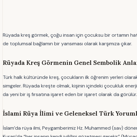
Rüyada kreş görmek, çoğu insan için çocuksu bir ortamın hatı
de toplumsal bağlamın bir yansıması olarak karşımıza çıkar.
Rüyada Kreş Görmenin Genel Sembolik Anlam
Türk halk kültüründe kreş, çocukların ilk öğrenim yerleri olara
simgeler. Rüyada kreşte olmak, kişinin içindeki çocukluk ener
da yeni bir iş fırsatına işaret eden bir işaret olarak da görülür.
İslami Rüya İlimi ve Geleneksel Türk Yoruml
İslam’da rüya ilmi, Peygamberimiz Hz. Muhammed (sav) döneminde
Kuran’da “her insanın kendi iyiliğini gözetmesi gerekir” (Mücad