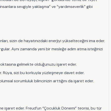
insanlara sevgiyle yaklaşma” ve “yardımseverlik” gibi
rı, sizin de hayatınızdaki enerjiyi yükselteceğini ima eder.
vurgular. Aynı zamanda yeni bir mesleğe adım atma isteğinizi
m noktasına gelmekte olduğunuzu işaret eder.
r. Rüya, sizi bu korkuyla yüzleşmeye davet eder.
sal sorumluluk bilincinizin arttığını da işaret eder.
ine işaret eder. Freud’un “Çocukluk Dönemi” teorisi, bu tür