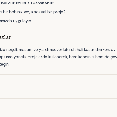
sal durumunuzu yansıtabilir.
yeni bir hobiniz veya sosyal bir proje?
mınızda uygulayın.
atlar
ize neşeli, masum ve yardımsever bir ruh hali kazandırırken, ayn
pluma yönelik projelerde kullanarak, hem kendinizi hem de çevreniz
geçin.