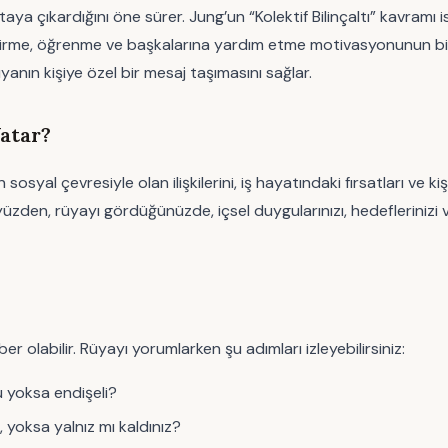
ortaya çıkardığını öne sürer. Jung’un “Kolektif Bilinçaltı” kavram
irme, öğrenme ve başkalarına yardım etme motivasyonunun bir ya
yanın kişiye özel bir mesaj taşımasını sağlar.
atar?
sosyal çevresiyle olan ilişkilerini, iş hayatındaki fırsatları ve 
u yüzden, rüyayı gördüğünüzde, içsel duygularınızı, hedeflerinizi
er olabilir. Rüyayı yorumlarken şu adımları izleyebilirsiniz:
u yoksa endişeli?
 yoksa yalnız mı kaldınız?