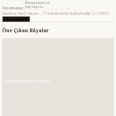
Yorumunuz
Sadece harf, rakam . , ? ! karakterleri kabul edilir.
0 / 1000
Yorumu Gönder
Öne Çıkan Rüyalar
Rüyada Kokoreç Görmek