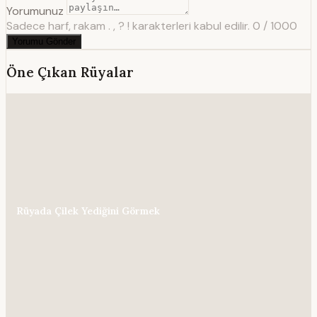
Yorumunuz
Sadece harf, rakam . , ? ! karakterleri kabul edilir.
0 / 1000
Yorumu Gönder
Öne Çıkan Rüyalar
Rüyada Çilek Yediğini Görmek