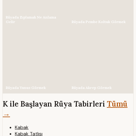
Rüyada Zıplamak Ne Anlama
Gelir
Rüyada Pembe Koltuk Görmek
Rüyada Yunus Görmek
Rüyada Akrep Görmek
K ile Başlayan Rüya Tabirleri
Tümü
→
Kabak
Kabak Tatlısı