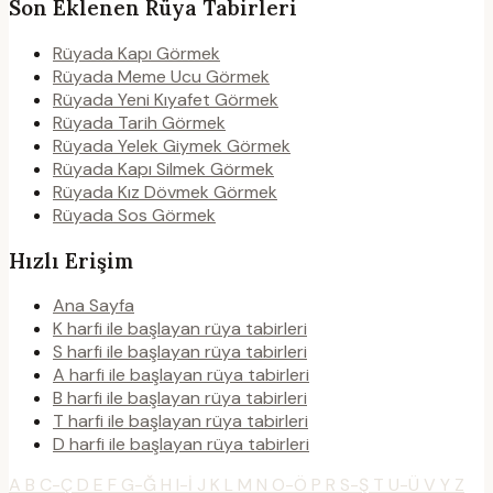
Son Eklenen Rüya Tabirleri
Rüyada Kapı Görmek
Rüyada Meme Ucu Görmek
Rüyada Yeni Kıyafet Görmek
Rüyada Tarih Görmek
Rüyada Yelek Giymek Görmek
Rüyada Kapı Silmek Görmek
Rüyada Kız Dövmek Görmek
Rüyada Sos Görmek
Hızlı Erişim
Ana Sayfa
K harfi ile başlayan rüya tabirleri
S harfi ile başlayan rüya tabirleri
A harfi ile başlayan rüya tabirleri
B harfi ile başlayan rüya tabirleri
T harfi ile başlayan rüya tabirleri
D harfi ile başlayan rüya tabirleri
A
B
C-Ç
D
E
F
G-Ğ
H
I-İ
J
K
L
M
N
O-Ö
P
R
S-Ş
T
U-Ü
V
Y
Z