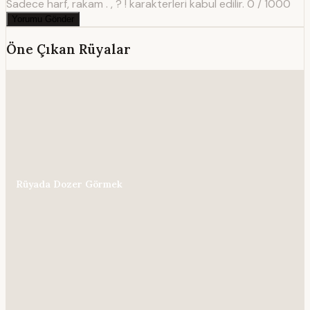
Sadece harf, rakam . , ? ! karakterleri kabul edilir.
0 / 1000
Yorumu Gönder
Öne Çıkan Rüyalar
Rüyada Dozer Görmek