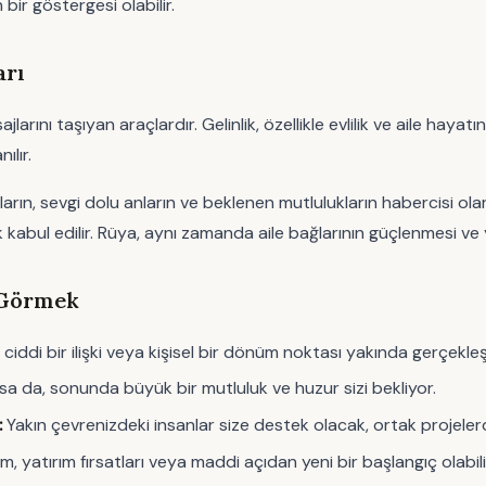
bir göstergesi olabilir.
arı
jlarını taşıyan araçlardır. Gelinlik, özellikle evlilik ve aile ha
ılır.
satların, sevgi dolu anların ve beklenen mutlulukların habercisi ol
 kabul edilir. Rüya, aynı zamanda aile bağlarının güçlenmesi ve yakı
 Görmek
k, ciddi bir ilişki veya kişisel bir dönüm noktası yakında gerçekleşe
lsa da, sonunda büyük bir mutluluk ve huzur sizi bekliyor.
:
Yakın çevrenizdeki insanlar size destek olacak, ortak projeler
, yatırım fırsatları veya maddi açıdan yeni bir başlangıç olabili