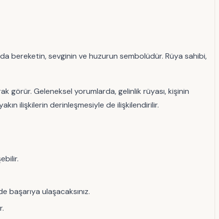
yatında bereketin, sevginin ve huzurun sembolüdür. Rüya sahibi,
arak görür. Geleneksel yorumlarda, gelinlik rüyası, kişinin
n ilişkilerin derinleşmesiyle de ilişkilendirilir.
bilir.
de başarıya ulaşacaksınız.
r.