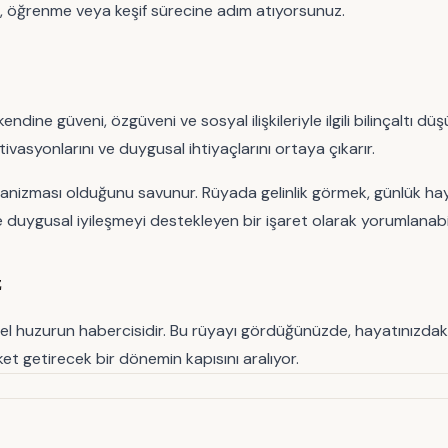
uluk, öğrenme veya keşif sürecine adım atıyorsunuz.
endine güveni, özgüveni ve sosyal ilişkileriyle ilgili bilinçaltı d
tivasyonlarını ve duygusal ihtiyaçlarını ortaya çıkarır.
izması olduğunu savunur. Rüyada gelinlik görmek, günlük hayatta
e duygusal iyileşmeyi destekleyen bir işaret olarak yorumlanabil
z
sel huzurun habercisidir. Bu rüyayı gördüğünüzde, hayatınızdaki değ
ket getirecek bir dönemin kapısını aralıyor.