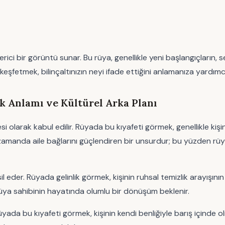
rici bir görüntü sunar. Bu rüya, genellikle yeni başlangıçların, 
eşfetmek, bilinçaltınızın neyi ifade ettiğini anlamanıza yardımcı 
 Anlamı ve Kültürel Arka Planı
gesi olarak kabul edilir. Rüyada bu kıyafeti görmek, genellikle ki
ı zamanda aile bağlarını güçlendiren bir unsurdur; bu yüzden rü
temsil eder. Rüyada gelinlik görmek, kişinin ruhsal temizlik arayış
rüya sahibinin hayatında olumlu bir dönüşüm beklenir.
ada bu kıyafeti görmek, kişinin kendi benliğiyle barış içinde olm