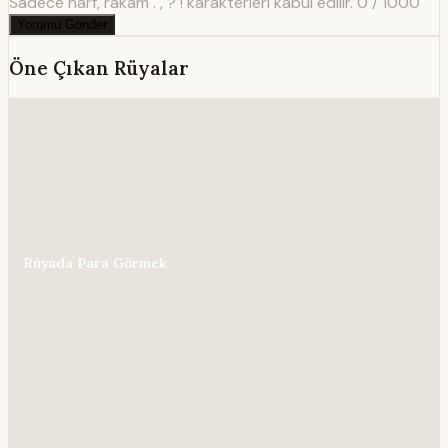
Sadece harf, rakam . , ? ! karakterleri kabul edilir.
0 / 1000
Yorumu Gönder
Öne Çıkan Rüyalar
Rüyada Para Görmek