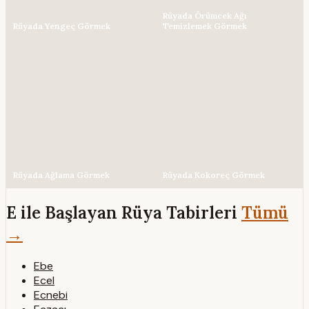
Rüyada Örümcek Ağı
Rüyada Yengeç Görmek
Temizlemek Görmek
Rüyada Ağlama Görmek
Rüyada Kokoreç Görmek
E ile Başlayan Rüya Tabirleri
Tümü
→
Ebe
Ecel
Ecnebi