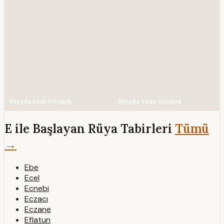
Rüyada Kedi Görmek
Rüyada Yılan Görmek
E ile Başlayan Rüya Tabirleri
Tümü
→
Ebe
Ecel
Ecnebi
Eczacı
Eczane
Eflatun