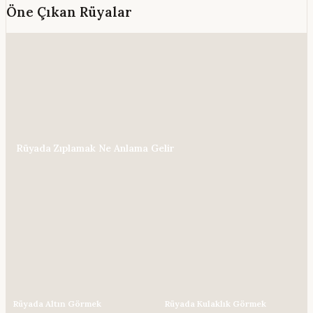
Öne Çıkan Rüyalar
Rüyada Zıplamak Ne Anlama Gelir
Rüyada Altın Görmek
Rüyada Kulaklık Görmek