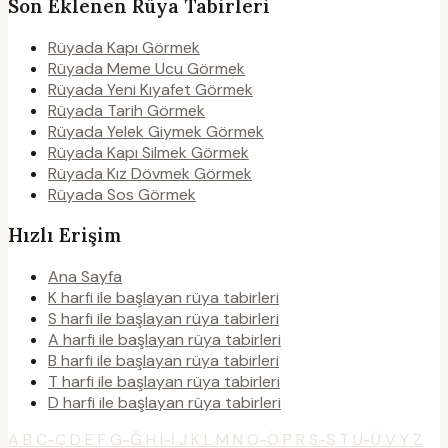
Son Eklenen Rüya Tabirleri
Rüyada Kapı Görmek
Rüyada Meme Ucu Görmek
Rüyada Yeni Kıyafet Görmek
Rüyada Tarih Görmek
Rüyada Yelek Giymek Görmek
Rüyada Kapı Silmek Görmek
Rüyada Kız Dövmek Görmek
Rüyada Sos Görmek
Hızlı Erişim
Ana Sayfa
K harfi ile başlayan rüya tabirleri
S harfi ile başlayan rüya tabirleri
A harfi ile başlayan rüya tabirleri
B harfi ile başlayan rüya tabirleri
T harfi ile başlayan rüya tabirleri
D harfi ile başlayan rüya tabirleri
A
B
C-Ç
D
E
F
G-Ğ
H
I-İ
J
K
L
M
N
O-Ö
P
R
S-Ş
T
U-Ü
V
Y
Z