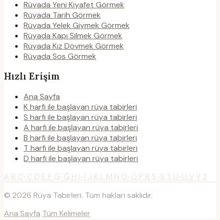
Rüyada Yeni Kıyafet Görmek
Rüyada Tarih Görmek
Rüyada Yelek Giymek Görmek
Rüyada Kapı Silmek Görmek
Rüyada Kız Dövmek Görmek
Rüyada Sos Görmek
Hızlı Erişim
Ana Sayfa
K harfi ile başlayan rüya tabirleri
S harfi ile başlayan rüya tabirleri
A harfi ile başlayan rüya tabirleri
B harfi ile başlayan rüya tabirleri
T harfi ile başlayan rüya tabirleri
D harfi ile başlayan rüya tabirleri
A
B
C-Ç
D
E
F
G-Ğ
H
I-İ
J
K
L
M
N
O-Ö
P
R
S-Ş
T
U-Ü
V
Y
Z
© 2026 Rüya Tabirleri. Tüm hakları saklıdır.
Ana Sayfa
Tüm Kelimeler