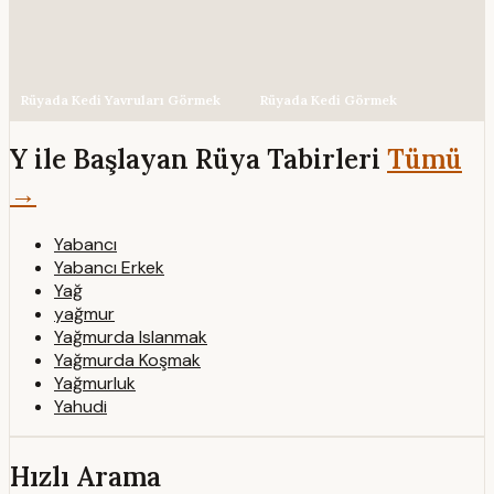
Rüyada Kedi Yavruları Görmek
Rüyada Kedi Görmek
Y ile Başlayan Rüya Tabirleri
Tümü
→
Yabancı
Yabancı Erkek
Yağ
yağmur
Yağmurda Islanmak
Yağmurda Koşmak
Yağmurluk
Yahudi
Hızlı Arama