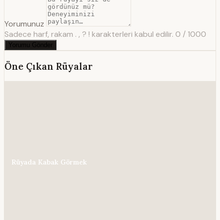
Yorumunuz
Sadece harf, rakam . , ? ! karakterleri kabul edilir.
0 / 1000
Yorumu Gönder
Öne Çıkan Rüyalar
Rüyada Kabak Görmek