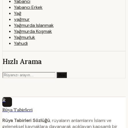
Yabancı
Yabancı Erkek
Yağ
yağmur
Yağmurda Islanmak
Yağmurda Koşmak
Yağmurluk
Yahudi
Hızlı Arama
Ara
R
Rüya Tabirleri
Rüya Tabirleri Sözlüğü
, rüyaların anlamlarını İslami ve
geleneksel kaynaklara dayanarak açıklayan kapsamlı bir