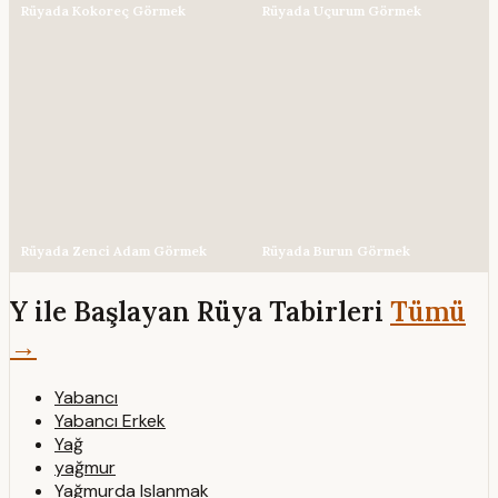
Rüyada Kokoreç Görmek
Rüyada Uçurum Görmek
Rüyada Zenci Adam Görmek
Rüyada Burun Görmek
Y ile Başlayan Rüya Tabirleri
Tümü
→
Yabancı
Yabancı Erkek
Yağ
yağmur
Yağmurda Islanmak