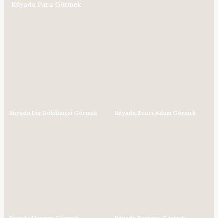
Rüyada Para Görmek
Rüyada Diş Dökülmesi Görmek
Rüyada Zenci Adam Görmek
Rüyada Uçurum Görmek
Rüyada Kestane Görmek