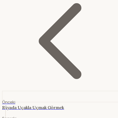
Önceki
Rüyada Uçakla Uçmak Görmek