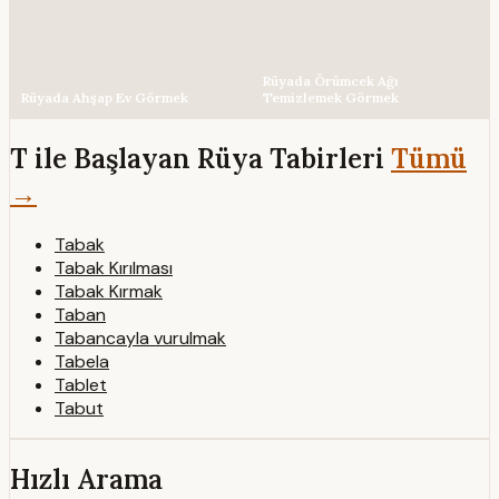
Rüyada Örümcek Ağı
Rüyada Ahşap Ev Görmek
Temizlemek Görmek
T ile Başlayan Rüya Tabirleri
Tümü
→
Tabak
Tabak Kırılması
Tabak Kırmak
Taban
Tabancayla vurulmak
Tabela
Tablet
Tabut
Hızlı Arama