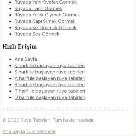
Rüyada Yeni Kıyafet Görmek
Rüyada Tarih Görmek
Rüyada Yelek Giymek Görmek
Rüyada Kapı Silmek Görmek
Rüyada Kız Dövmek Görmek
Rüyada Sos Görmek
Hızlı Erişim
Ana Sayfa
K harfi ile başlayan rüya tabirleri
S harfi ile başlayan rüya tabirleri
A harfi ile başlayan rüya tabirleri
B harfi ile başlayan rüya tabirleri
T harfi ile başlayan rüya tabirleri
D harfi ile başlayan rüya tabirleri
A
B
C-Ç
D
E
F
G-Ğ
H
I-İ
J
K
L
M
N
O-Ö
P
R
S-Ş
T
U-Ü
V
Y
Z
© 2026 Rüya Tabirleri. Tüm hakları saklıdır.
Ana Sayfa
Tüm Kelimeler